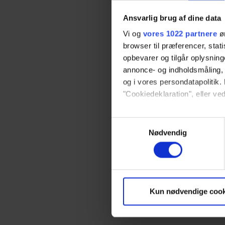
Ansvarlig brug af dine data
Vi og
vores 1022 partnere
øn
browser til præferencer, stat
opbevarer og tilgår oplysning
annonce- og indholdsmåling,
og i vores persondatapolitik. 
"Cookiedeklaration", eller ved
Hvis du tillader det, vil vi og
Samtykkevalg
Indsamle præcise oply
Nødvendig
Identificere din enhed
Dine valg anvendes på hele w
Vi bruger cookies til at tilpas
Kun nødvendige cook
vores trafik. Vi deler også 
annonceringspartnere og anal
dem, eller som de har indsaml