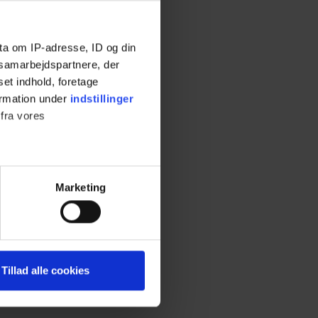
ta om IP-adresse, ID og din
s samarbejdspartnere, der
set indhold, foretage
ormation under
indstillinger
 fra vores
ter
Marketing
ting)
 medier og til at analysere
Tillad alle cookies
nden for sociale medier,
e oplysninger, du har givet