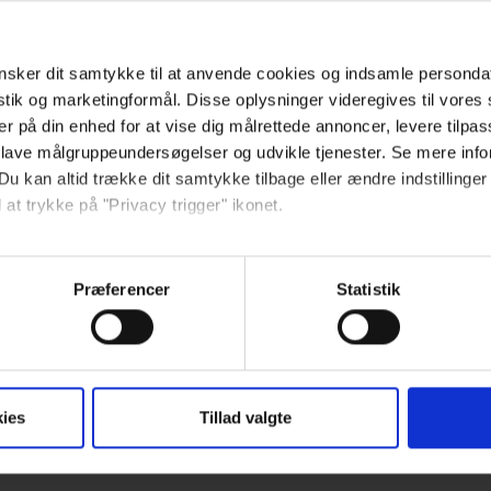
sker dit samtykke til at anvende cookies og indsamle personda
istik og marketingformål. Disse oplysninger videregives til vore
er på din enhed for at vise dig målrettede annoncer, levere tilpas
 lave målgruppeundersøgelser og udvikle tjenester. Se mere inf
Du kan altid trække dit samtykke tilbage eller ændre indstillinger
 at trykke på "Privacy trigger" ikonet.
så gerne:
sninger om din placering, der kan være nøjagtig inden for få me
Præferencer
Statistik
 baseret på en scanning af dens unikke karakteristika (fingerprin
ebsitet.
se vores indhold og annoncer, til at vise dig funktioner til sociale
ies
Tillad valgte
oplysninger om din brug af vores hjemmeside med vores partnere i
ysepartnere. Vores partnere kan kombinere disse data med andr
et fra din brug af deres tjenester.