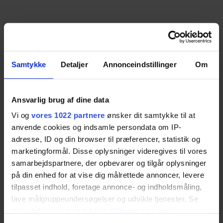
Samtykke
Detaljer
Annonceindstillinger
Om
Ansvarlig brug af dine data
Vi og
vores 1022 partnere
ønsker dit samtykke til at
anvende cookies og indsamle persondata om IP-
adresse, ID og din browser til præferencer, statistik og
marketingformål. Disse oplysninger videregives til vores
samarbejdspartnere, der opbevarer og tilgår oplysninger
på din enhed for at vise dig målrettede annoncer, levere
tilpasset indhold, foretage annonce- og indholdsmåling,
lave målgruppeundersøgelser og udvikle tjenester. Se
mere information under
indstillinger
og i vores
persondatapolitik. Du kan altid trække dit samtykke