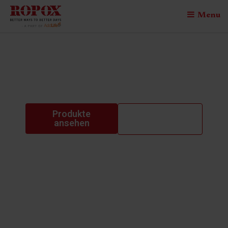
Menu
Vision table manual
type F
Produkte
Kontaktiere
ansehen
uns