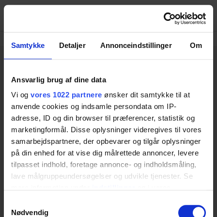
Menu
Samtykke
Detaljer
Annonceindstillinger
Om
Ansvarlig brug af dine data
Vi og
vores 1022 partnere
ønsker dit samtykke til at
Ringstedgade 221
anvende cookies og indsamle persondata om IP-
Umsatzsteuer-Identifikationsnummer: 20461934
adresse, ID og din browser til præferencer, statistik og
Telefon: +45 55 75 05 00
marketingformål. Disse oplysninger videregives til vores
DK-4700 Naestved
samarbejdspartnere, der opbevarer og tilgår oplysninger
Katalog
på din enhed for at vise dig målrettede annoncer, levere
tilpasset indhold, foretage annonce- og indholdsmåling,
Badezimmer
Küchen
lave målgruppeundersøgelser og udvikle tjenester. Se
Tische
mere information under
indstillinger
og i vores
Pflegeliegen
persondatapolitik. Du kan altid trække dit samtykke
Samtykkevalg
Wickeltische
tilbage eller ændre indstillinger fra vores
Nødvendig