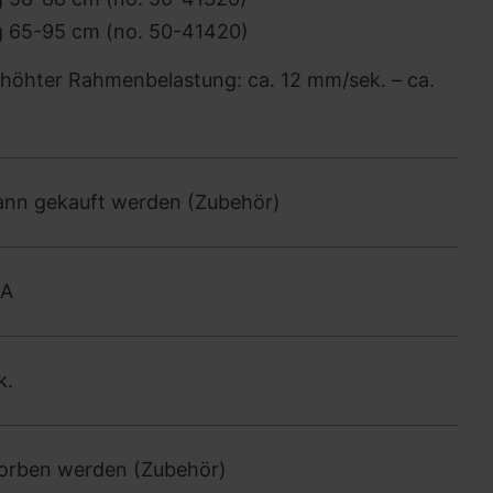
g 65-95 cm (no. 50-41420)
rhöhter Rahmenbelastung: ca. 12 mm/sek. – ca.
kann gekauft werden (Zubehör)
0A
k.
worben werden (Zubehör)