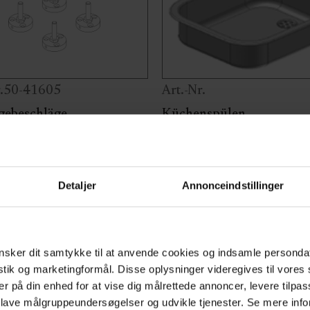
r.50-41605
Art.-Nr.
gebeschläge
Küchenspülen
as Tischgestell am Boden
Edelstahlspülen 40x34cm
igt werden muss, können
inklusive Isolierplatte unt
vier Montagebeschläge
Becken. Erhältlich in 2 Tief
Detaljer
Annonceindstillinger
mlos am 4Single-Tisch
cm und 10 cm.
acht werden und sorgen
Variante wählen
arf für stabile Fixierung.
sker dit samtykke til at anvende cookies og indsamle personda
istik og marketingformål. Disse oplysninger videregives til vore
er på din enhed for at vise dig målrettede annoncer, levere tilpas
 lave målgruppeundersøgelser og udvikle tjenester. Se mere inf