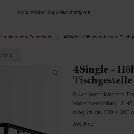
Produkte
Über Ropox
Nachhaltigkeit
llstuhlgerechte Teamtische
/
4Single – Höhenverstellbare Tischge
rteile
4Single – Hö
Tischgestelle
Pulverbeschichtetes Tisc
Höhenverstellung. 2 Hö
möglich bis 200 x 300 
Art. Nr.: