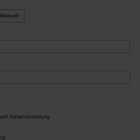
Manuell
g
uell höhenverstellung
 kg