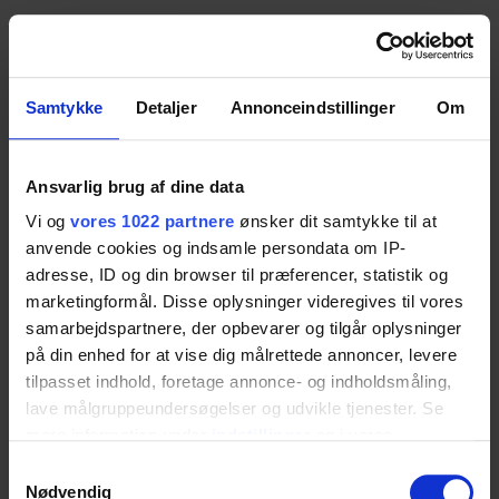
Antrieb
Samtykke
Detaljer
Annonceindstillinger
Om
Elektrisch / Manuell
Ansvarlig brug af dine data
Montage
Vi og
vores 1022 partnere
ønsker dit samtykke til at
anvende cookies og indsamle persondata om IP-
Wandmontiert
adresse, ID og din browser til præferencer, statistik og
marketingformål. Disse oplysninger videregives til vores
samarbejdspartnere, der opbevarer og tilgår oplysninger
Max. Benutzergewicht gemäß der Norm DS/EN
på din enhed for at vise dig målrettede annoncer, levere
ISO 17966:2016
tilpasset indhold, foretage annonce- og indholdsmåling,
lave målgruppeundersøgelser og udvikle tjenester. Se
300 kg
mere information under
indstillinger
og i vores
persondatapolitik. Du kan altid trække dit samtykke
Samtykkevalg
tilbage eller ændre indstillinger fra vores
Nødvendig