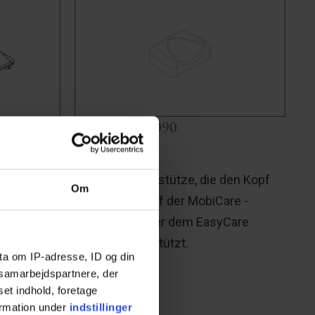
Art.-Nr.40-25090
en
Kopfstütze
, mit
Bequeme Kopfstütze, die den Kopf
Om
 eine
beim Liegen auf der MobiCare -
liege zu
Duschliege oder dem EasyCare
 passt auf
Ankleideliege stützt.
ta om IP-adresse, ID og din
en und
s samarbejdspartnere, der
Dieser
set indhold, foretage
er
ormation under
indstillinger