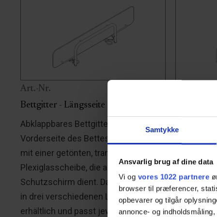
Art.-Nr.
Art.-Nr.4
Bettgitter - Längsseite
Bettgitter 
Abklappbares Bettgitter für die
Bettgitter
Samtykke
Vorderseite des Bettes, ausgestattet
und EasyCa
mit einer getönten, transparenten
Bettgitter
Ansvarlig brug af dine data
Plexiglasscheibe, die als
Seiten des
Vi og
vores 1022 partnere
øn
Schutzschirm dient. Das Bettgitter ist
werden.
browser til præferencer, stat
in drei verschiedenen Längen
opbevarer og tilgår oplysning
erhältlich und passt jeweils zu den
annonce- og indholdsmåling,