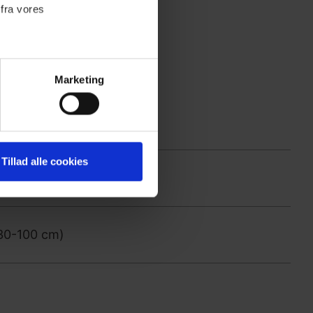
 fra vores
 EasyCare
ter
Marketing
ting)
 medier og til at analysere
Tillad alle cookies
nden for sociale medier,
e oplysninger, du har givet
30-100 cm)