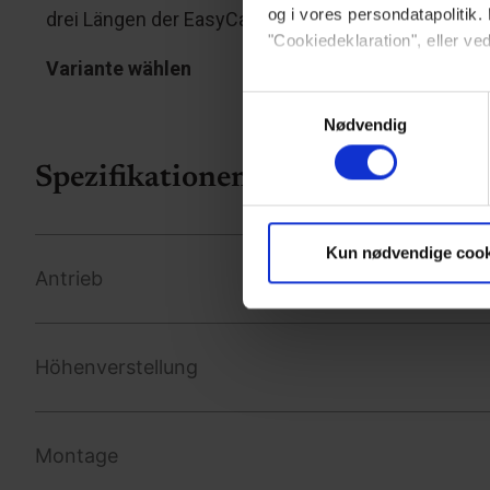
og i vores persondatapolitik. 
drei Längen der EasyCare Duschliege.
"Cookiedeklaration", eller ved
Variante wählen
Hvis du tillader det, vil vi og
Samtykkevalg
Indsamle præcise oply
Nødvendig
Identificere din enhed
Spezifikationen
Dine valg anvendes på hele w
Vi bruger cookies til at tilpas
Kun nødvendige cook
vores trafik. Vi deler også 
Antrieb
annonceringspartnere og anal
dem, eller som de har indsaml
Höhenverstellung
Montage