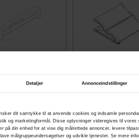
0-25038
Art.-Nr.40-25031
- Stirnseite
Rückenstütze Mit Lamell
 für MobiCare Duschliege
Rückenstütze mit Lamellen
Detaljer
Annonceindstillinger
re Duschliege. Dieses
stufenweiser Neigung, um
 kann an beiden kurzen
Sitzposition auf der Dusch
 Duschlieges montiert
erreichen. Die Rückenlehne
sker dit samtykke til at anvende cookies og indsamle personda
alle Längen der Duschlieg
istik og marketingformål. Disse oplysninger videregives til vore
verwendet zwei Lamellen. 
er på din enhed for at vise dig målrettede annoncer, levere tilpas
Artikel ist kompatibel mit d
 lave målgruppeundersøgelser og udvikle tjenester. Se mere inf