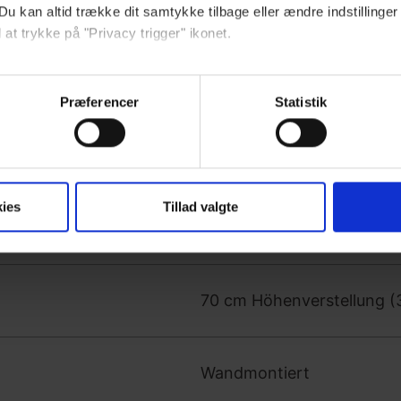
Du kan altid trække dit samtykke tilbage eller ændre indstillinger
MobiCare Duschliegen und
 at trykke på "Privacy trigger" ikonet.
Duschliege.
så gerne:
sninger om din placering, der kan være nøjagtig inden for få me
Præferencer
Statistik
 baseret på en scanning af dens unikke karakteristika (fingerprin
ebsitet.
se vores indhold og annoncer, til at vise dig funktioner til sociale
ies
Tillad valgte
oplysninger om din brug af vores hjemmeside med vores partnere i
Elektrisch
ysepartnere. Vores partnere kan kombinere disse data med andr
et fra din brug af deres tjenester.
70 cm Höhenverstellung (
Wandmontiert