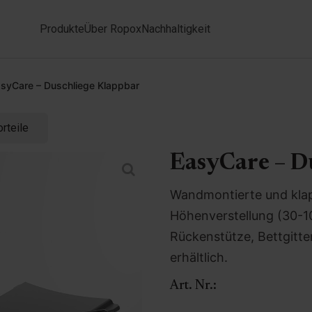
Produkte
Über Ropox
Nachhaltigkeit
syCare – Duschliege Klappbar
rteile
EasyCare – D
Wandmontierte und klap
Höhenverstellung (30-100
Rückenstütze, Bettgitte
erhältlich.
Art. Nr.: