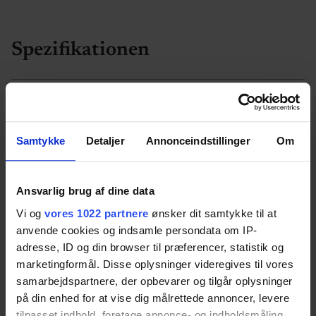
Spezifikationen
Diagonale Höhenverstellung
Diagonale Höhenverstellung 43 cm abwärts und
Samtykke
Detaljer
Annonceindstillinger
Om
18 cm vorwärts in einer Bewegung
Ansvarlig brug af dine data
Vi og
vores 1022 partnere
ønsker dit samtykke til at
Größe
anvende cookies og indsamle persondata om IP-
Höhe: 70-92 cm
adresse, ID og din browser til præferencer, statistik og
marketingformål. Disse oplysninger videregives til vores
Breite: 40-180 cm
samarbejdspartnere, der opbevarer og tilgår oplysninger
på din enhed for at vise dig målrettede annoncer, levere
Tiefe: 12.5 cm
tilpasset indhold, foretage annonce- og indholdsmåling,