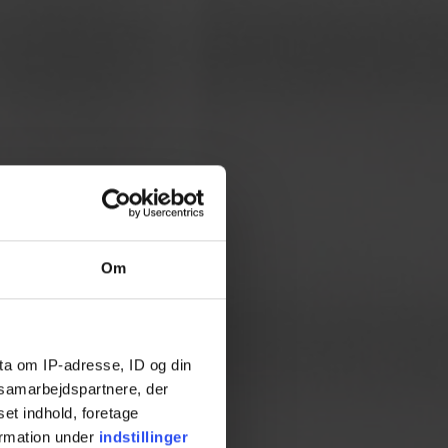
Om
ta om IP-adresse, ID og din
s samarbejdspartnere, der
set indhold, foretage
ormation under
indstillinger