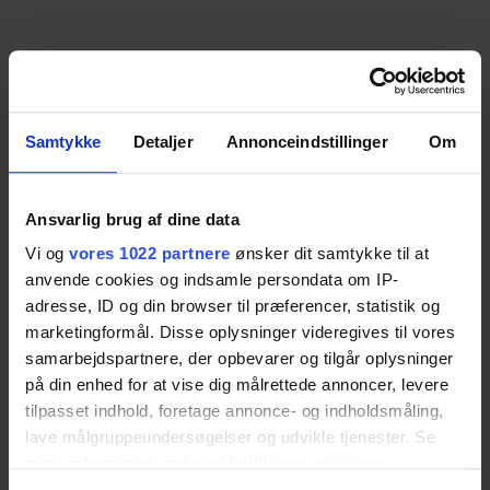
Samtykke
Detaljer
Annonceindstillinger
Om
Ansvarlig brug af dine data
Vi og
vores 1022 partnere
ønsker dit samtykke til at
anvende cookies og indsamle persondata om IP-
adresse, ID og din browser til præferencer, statistik og
marketingformål. Disse oplysninger videregives til vores
samarbejdspartnere, der opbevarer og tilgår oplysninger
på din enhed for at vise dig målrettede annoncer, levere
tilpasset indhold, foretage annonce- og indholdsmåling,
lave målgruppeundersøgelser og udvikle tjenester. Se
mere information under
indstillinger
og i vores
persondatapolitik. Du kan altid trække dit samtykke