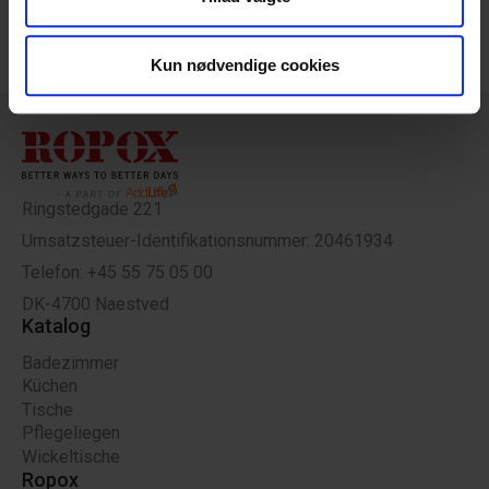
for sociale medier, annonceringspartnere og
analysepartnere. Vores partnere kan kombinere disse
Kun nødvendige cookies
data med andre oplysninger, du har givet dem, eller som
de har indsamlet fra din brug af deres tjenester.
Ringstedgade 221
Umsatzsteuer-Identifikationsnummer: 20461934
Telefon: +45 55 75 05 00
DK-4700 Naestved
Katalog
Badezimmer
Küchen
Tische
Pflegeliegen
Wickeltische
Ropox