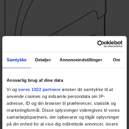
Samtykke
Detaljer
Annonceindstillinger
Om
Ansvarlig brug af dine data
Vi og
vores 1022 partnere
ønsker dit samtykke til at
anvende cookies og indsamle persondata om IP-
Abdeckung für die
adresse, ID og din browser til præferencer, statistik og
marketingformål. Disse oplysninger videregives til vores
Sanitärinstallation
samarbejdspartnere, der opbevarer og tilgår oplysninger
på din enhed for at vise dig målrettede annoncer, levere
Modell Basic+fest/links – verdeckte