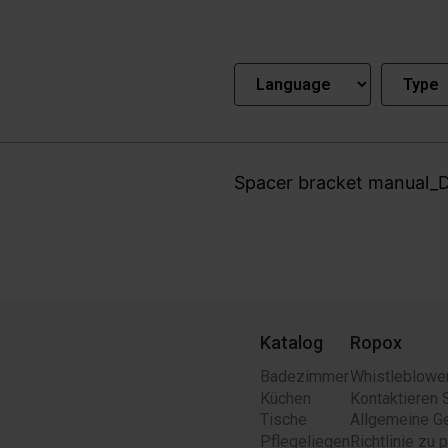
Spacer bracket manual_
Katalog
Ropox
Badezimmer
Whistleblowe
Küchen
Kontaktieren 
Tische
Allgemeine G
Pflegeliegen
Richtlinie zu