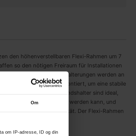
tzen den höhenverstellbaren Flexi-Rahmen um 7
fen so den nötigen Freiraum für Installationen
ebene Wandflächen. Zwei Halterungen werden an
halterung und Rahmen montiert, um eine stabile
 gewährleisten. Die Abstands­halter sind ideal,
rekt an der Wand montiert werden kann, und
Om
erheit als auch Funktionalität. Der Flexi-Rahmen
er Wand befestigt sein.
ta om IP-adresse, ID og din