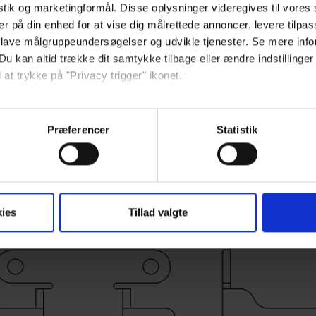
istik og marketingformål. Disse oplysninger videregives til vore
er på din enhed for at vise dig målrettede annoncer, levere tilpas
 lave målgruppeundersøgelser og udvikle tjenester. Se mere inf
Du kan altid trække dit samtykke tilbage eller ændre indstillinger
 at trykke på "Privacy trigger" ikonet.
30-67672
så gerne:
sninger om din placering, der kan være nøjagtig inden for få me
Præferencer
Statistik
 baseret på en scanning af dens unikke karakteristika (fingerprin
ebsitet.
se vores indhold og annoncer, til at vise dig funktioner til sociale
ies
Tillad valgte
oplysninger om din brug af vores hjemmeside med vores partnere i
ysepartnere. Vores partnere kan kombinere disse data med andr
et fra din brug af deres tjenester.