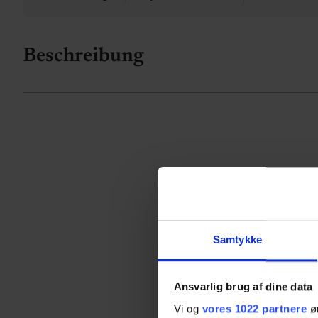
Beschreibung
Samtykke
Ansvarlig brug af dine data
Vi og
vores 1022 partnere
øn