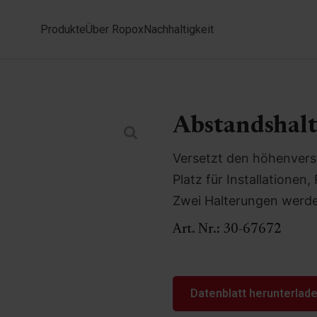
Produkte
Über Ropox
Nachhaltigkeit
Abstandshalt
Versetzt den höhenvers
Platz für Installatione
Zwei Halterungen werde
Art. Nr.:
30-67672
Datenblatt herunterlad