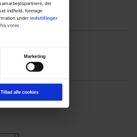
s samarbejdspartnere, der
set indhold, foretage
ormation under
indstillinger
 fra vores
ter
Marketing
ting)
 medier og til at analysere
Tillad alle cookies
nden for sociale medier,
e oplysninger, du har givet