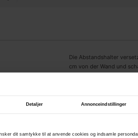
Die Abstands­halter verse
cm von der Wand und schaf
wie Rohre, Kabel oder un
jedem Bein zwischen Wand
und sichere Befestigung zu
wenn der Rahmen nicht di
Detaljer
Annonceindstillinger
gewährleisten sowohl Sich
muss weiterhin sicher an d
sker dit samtykke til at anvende cookies og indsamle personda