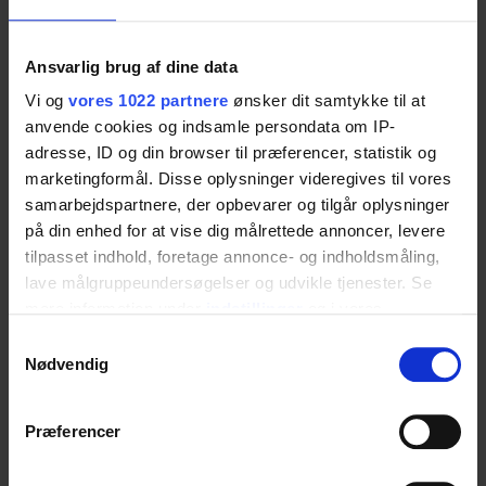
Toilettenstützarme nutzen, um sich beim
Wechsel vom Stehen zum Sitzen und umgekehrt
Ansvarlig brug af dine data
zu unterstützen. Die höhenverstellbare Einheit
Vi og
vores 1022 partnere
ønsker dit samtykke til at
ermöglicht eine schnelle und einfache
anvende cookies og indsamle persondata om IP-
Anpassung der Höhe des Toilettenstützarms an
adresse, ID og din browser til præferencer, statistik og
marketingformål. Disse oplysninger videregives til vores
verschiedene Benutzer und unterschiedliche
samarbejdspartnere, der opbevarer og tilgår oplysninger
Bedürfnisse.
på din enhed for at vise dig målrettede annoncer, levere
tilpasset indhold, foretage annonce- og indholdsmåling,
lave målgruppeundersøgelser og udvikle tjenester. Se
Spezifikationen
mere information under
indstillinger
og i vores
persondatapolitik. Du kan altid trække dit samtykke
Samtykkevalg
tilbage eller ændre indstillinger fra vores
Nødvendig
"Cookiedeklaration", eller ved at trykke på "Privacy
Maximales Benutzergewicht
trigger" ikonet.
Præferencer
Die höhenverstellbare Einheit ist gemäß DS/ISO
Hvis du tillader det, vil vi også gerne:
17966 belastungsgeprüft und das