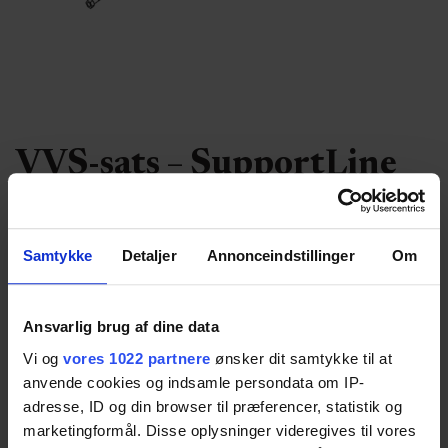
VVS-sats – SupportLine
Dieses VVS-sats muss für die elektrische und
manuell höhenverstellbare Version des
Samtykke
Detaljer
Annonceindstillinger
Om
SupportLine-Waschbecken gekauft werden,
wenn die Installationen außerhalb des Beckens
Ansvarlig brug af dine data
liegen oder wenn das Becken mit seitlicher
Vi og
vores 1022 partnere
ønsker dit samtykke til at
verschiebung montiert ist und Wasseranschluss
anvende cookies og indsamle persondata om IP-
sowie Abfluss neben der verschiebung liegen.
adresse, ID og din browser til præferencer, statistik og
marketingformål. Disse oplysninger videregives til vores
Art. Nr.:
40-44034