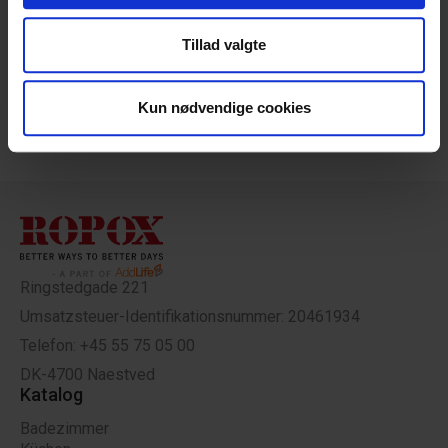
at analysere vores trafik. Vi deler også oplysninger om
Tillad valgte
Downloads
din brug af vores hjemmeside med vores partnere inden
for sociale medier, annonceringspartnere og
analysepartnere. Vores partnere kan kombinere disse
Kun nødvendige cookies
data med andre oplysninger, du har givet dem, eller som
de har indsamlet fra din brug af deres tjenester.
Ringstedgade 221
Umsatzsteuer-Identifikationsnummer: 20461934
Telefon: +45 55 75 05 00
DK-4700 Naestved
Katalog
Badezimmer