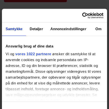
Beschreibung
Spezifikationen
Downloads
Samtykke
Detaljer
Annonceindstillinger
Om
Beschreibung
Ansvarlig brug af dine data
Dieses Zubehörset wurde speziell entwickelt, um
Vi og
vores 1022 partnere
ønsker dit samtykke til at
anvende cookies og indsamle persondata om IP-
zusätzliche Aufbewahrungsmöglichkeiten in
adresse, ID og din browser til præferencer, statistik og
Verbindung mit dem Ropox SwingLine
marketingformål. Disse oplysninger videregives til vores
Waschbecken zu bieten. Das Zubehör kann am
samarbejdspartnere, der opbevarer og tilgår oplysninger
Waschbecken oder mit Hilfe der optionalen
på din enhed for at vise dig målrettede annoncer, levere
tilpasset indhold, foretage annonce- og indholdsmåling,
Wandhalterung an der Wand aufgehängt
lave målgruppeundersøgelser og udvikle tjenester. Se
werden. Der Stopfen wird verwendet, um einen
mere information under
indstillinger
og i vores
Überlauf im SwingLine Waschbecken zu
persondatapolitik. Du kan altid trække dit samtykke
Samtykkevalg