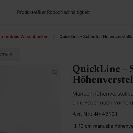
Produkte
Über Ropox
Nachhaltigkeit
rrierefreie Waschbecken
/
QuickLine – Schnelles Höhenverstel
rteile
QuickLine – 
Höhenverstel
Manuell höhenverstell
eine Feder nach vorne 
Art. Nr.:
40-42121
10 cm manuelle höhenver