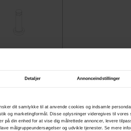
0-40935
it Überlauf
t eingebautem Überlauf
Detaljer
Annonceindstillinger
ndung mit Waschbecken
auf. Dieses Produkt ist mit
ox-Waschbecken
sker dit samtykke til at anvende cookies og indsamle personda
.
istik og marketingformål. Disse oplysninger videregives til vore
er på din enhed for at vise dig målrettede annoncer, levere tilpas
 lave målgruppeundersøgelser og udvikle tjenester. Se mere inf