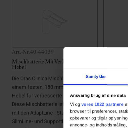
Art.-Nr.40-44039
Art.-Nr.4
Mischbatterie Mit Verlängertem
Stopfen M
Hebel
Stopfen mi
Samtykke
Die Oras Clinica Mischbatterie mit
zur Verwe
einem festen, 180 mm verlängertem
ohne Überl
Hebel für verbesserte Zugänglichkeit.
Ansvarlig brug af dine data
allen Rop
Diese Mischbatterie ist kompatibel
Vi og
vores 1022 partnere
øn
kompatibel
browser til præferencer, stat
mit den AdaptLine-, StandardLine-,
opbevarer og tilgår oplysning
SlimLine- und SupportLine-
annonce- og indholdsmåling,