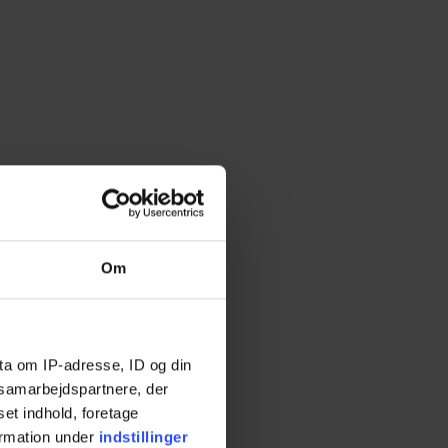
Om
ta om IP-adresse, ID og din
s samarbejdspartnere, der
set indhold, foretage
ormation under
indstillinger