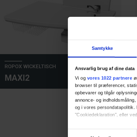
Samtykke
ROPOX WICKELTISCH
Ansvarlig brug af dine data
MAXI2
Vi og
vores 1022 partnere
øn
browser til præferencer, stat
opbevarer og tilgår oplysning
annonce- og indholdsmåling,
og i vores persondatapolitik. 
"Cookiedeklaration", eller ved
Hvis du tillader det, vil vi og
Samtykkevalg