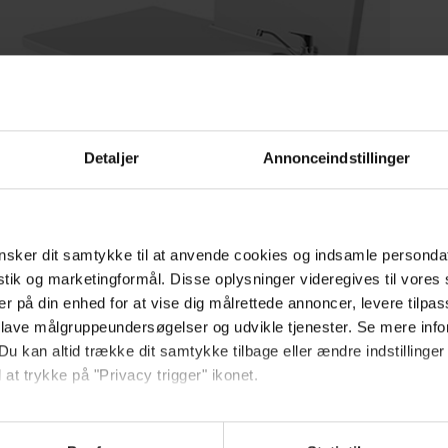
Detaljer
Annonceindstillinger
ROPOX WICKELTISCH
MEDI2
sker dit samtykke til at anvende cookies og indsamle personda
istik og marketingformål. Disse oplysninger videregives til vore
er på din enhed for at vise dig målrettede annoncer, levere tilpas
 lave målgruppeundersøgelser og udvikle tjenester. Se mere inf
Du kan altid trække dit samtykke tilbage eller ændre indstillinger
 at trykke på "Privacy trigger" ikonet.
så gerne: