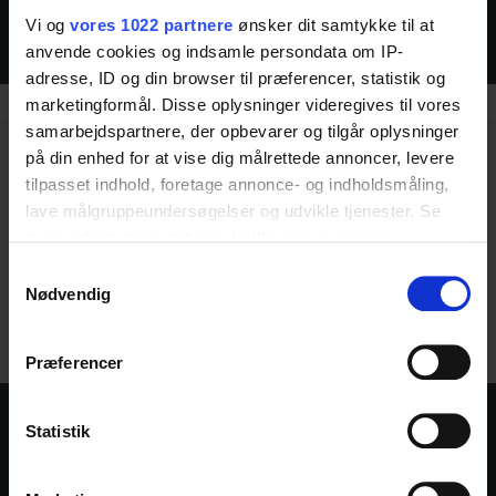
ROPOX WASCHBECKEN
Vi og
vores 1022 partnere
ønsker dit samtykke til at
SUPPORTLINE
anvende cookies og indsamle persondata om IP-
adresse, ID og din browser til præferencer, statistik og
marketingformål. Disse oplysninger videregives til vores
samarbejdspartnere, der opbevarer og tilgår oplysninger
på din enhed for at vise dig målrettede annoncer, levere
tilpasset indhold, foretage annonce- og indholdsmåling,
lave målgruppeundersøgelser og udvikle tjenester. Se
mere information under
indstillinger
og i vores
persondatapolitik. Du kan altid trække dit samtykke
Samtykkevalg
tilbage eller ændre indstillinger fra vores
Nødvendig
"Cookiedeklaration", eller ved at trykke på "Privacy
trigger" ikonet.
Præferencer
Hvis du tillader det, vil vi også gerne:
ROPOX WASCHBECKEN
Indsamle præcise oplysninger om din placering,
Statistik
der kan være nøjagtig inden for få meter
ADAPTLINE
Identificere din enhed baseret på en scanning af