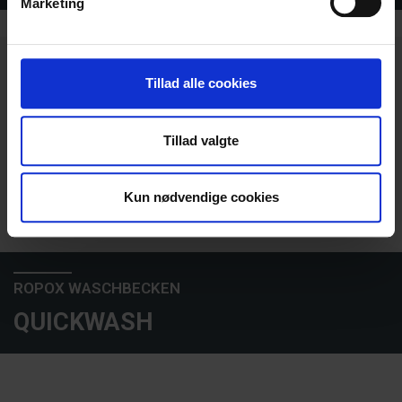
Marketing
dens unikke karakteristika (fingerprinting)
Dine valg anvendes på hele websitet.
Vi bruger cookies til at tilpasse vores indhold og
Tillad alle cookies
annoncer, til at vise dig funktioner til sociale medier og til
at analysere vores trafik. Vi deler også oplysninger om
Tillad valgte
din brug af vores hjemmeside med vores partnere inden
for sociale medier, annonceringspartnere og
analysepartnere. Vores partnere kan kombinere disse
Kun nødvendige cookies
data med andre oplysninger, du har givet dem, eller som
de har indsamlet fra din brug af deres tjenester.
ROPOX WASCHBECKEN
QUICKWASH