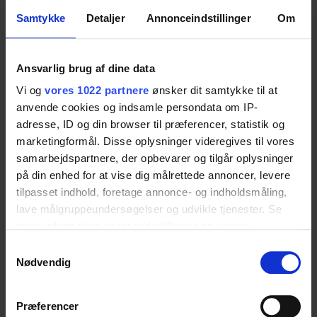
verriegelt ist.
Samtykke
Detaljer
Annonceindstillinger
Om
80 kg, wenn das Waschbecken aus dem Dock-in
herausgenommen ist.
Ansvarlig brug af dine data
Vi og
vores 1022 partnere
ønsker dit samtykke til at
anvende cookies og indsamle persondata om IP-
Materialien
adresse, ID og din browser til præferencer, statistik og
marketingformål. Disse oplysninger videregives til vores
Gelbeschichteter Verbundwerkstoff. Aluminium.
samarbejdspartnere, der opbevarer og tilgår oplysninger
Edelstahl. Oberflächenbehandelter Stahl.
på din enhed for at vise dig målrettede annoncer, levere
tilpasset indhold, foretage annonce- og indholdsmåling,
lave målgruppeundersøgelser og udvikle tjenester. Se
mere information under
indstillinger
og i vores
Standardfarbe
persondatapolitik. Du kan altid trække dit samtykke
Samtykkevalg
Weiß. Kunststoffteile sind grau
tilbage eller ændre indstillinger fra vores
Nødvendig
"Cookiedeklaration", eller ved at trykke på "Privacy
trigger" ikonet.
Præferencer