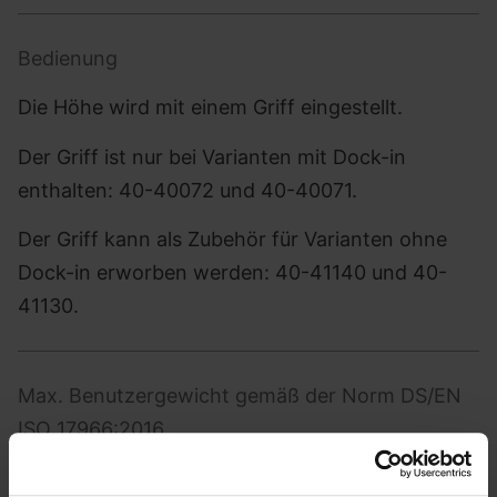
Bedienung
Die Höhe wird mit einem Griff eingestellt.
Der Griff ist nur bei Varianten mit Dock-in
enthalten: 40-40072 und 40-40071.
Der Griff kann als Zubehör für Varianten ohne
Dock-in erworben werden: 40-41140 und 40-
41130.
Max. Benutzergewicht gemäß der Norm DS/EN
ISO 17966:2016
245 kg, wenn das Waschbecken im Dock-in