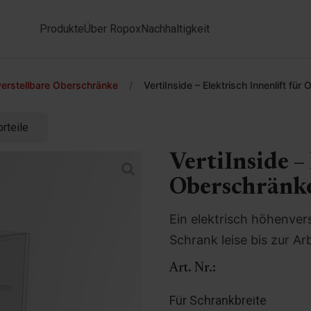
Produkte
Über Ropox
Nachhaltigkeit
erstellbare Oberschränke
/
VertiInside – Elektrisch Innenlift fü
rteile
VertiInside –
Oberschränk
Ein elektrisch höhenvers
Schrank leise bis zur A
Art. Nr.:
Für Schrankbreite