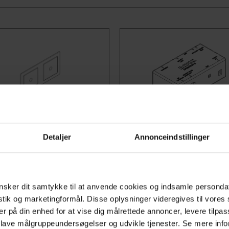
r.30-67841
Art.-Nr.30-69002
Detaljer
Annonceindstillinger
Bedienung
Smartbox - Erhöhte Sicher
oße Drucktaste (14 × 7 cm)
Kombinieren Sie alle
 elektrisch
Küchenprodukte in einem
sker dit samtykke til at anvende cookies og indsamle personda
rstellbare Flexi-
Sicherheitsnetzwerk mit d
istik og marketingformål. Disse oplysninger videregives til vore
rbeitsplattenlift,
Smartbox. Das System regis
er på din enhed for at vise dig målrettede annoncer, levere tilpas
 lave målgruppeundersøgelser og udvikle tjenester. Se mere inf
elt für eine einfache und
jede Aktivierung eines