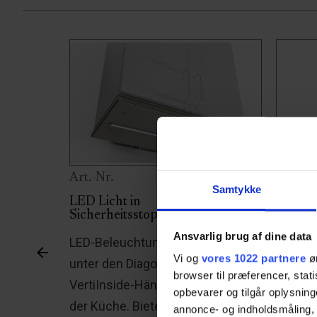
Art.-Nr.
Art.-N
Samtykke
r
LED Licht in
Große 
Sicherheitsstopplatte
Eine gr
Ansvarlig brug af dine data
 es
LED-Beleuchtung zur Montage
für das
Vi og
vores 1022 partnere
øn
unter den Diagonal- und
höhenve
browser til præferencer, stat
belung
VertiInside-Hängeschränken in
Küchena
opbevarer og tilgår oplysning
änke oder
der Küche. Bietet hervorragendes
annonce- og indholdsmåling,
entwick