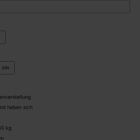
1 cm
enverstellung
nd heben sich
80 kg
cm