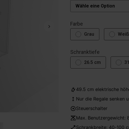
Farbe
Grau
Weiß
Schranktiefe
26.5 cm
3
49.5 cm elektrische höh
Nur die Regale senken u
Steuerschalter
Max. Benutzergewicht: 
Schrankbreite: 40-100 