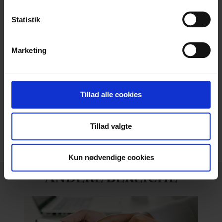
Hvis du tillader det, vil vi også gerne:
Indsamle præcise oplysninger om din placering,
Statistik
der kan være nøjagtig inden for få meter
Identificere din enhed baseret på en scanning af
Marketing
dens unikke karakteristika (fingerprinting)
Dine valg anvendes på hele websitet.
Wir sind immer bereit, Ihnen zu helfen
Vi bruger cookies til at tilpasse vores indhold og
Tillad alle cookies
KONTAKTIERE UNS
annoncer, til at vise dig funktioner til sociale medier og til
at analysere vores trafik. Vi deler også oplysninger om
Tillad valgte
din brug af vores hjemmeside med vores partnere inden
for sociale medier, annonceringspartnere og
analysepartnere. Vores partnere kan kombinere disse
Kun nødvendige cookies
data med andre oplysninger, du har givet dem, eller som
de har indsamlet fra din brug af deres tjenester.
ANDERE BEREICHE