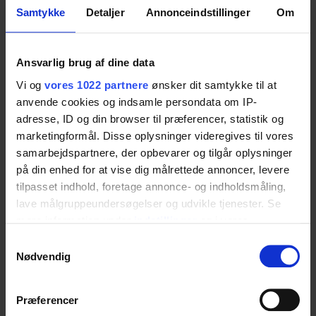
Samtykke
Detaljer
Annonceindstillinger
Om
Design
Ansvarlig brug af dine data
Der Verhaltenskodex von Ropox
Vi og
vores 1022 partnere
ønsker dit samtykke til at
Zertifikate
anvende cookies og indsamle persondata om IP-
adresse, ID og din browser til præferencer, statistik og
marketingformål. Disse oplysninger videregives til vores
Qualitätspolitik
samarbejdspartnere, der opbevarer og tilgår oplysninger
på din enhed for at vise dig målrettede annoncer, levere
Umweltpolitik
tilpasset indhold, foretage annonce- og indholdsmåling,
lave målgruppeundersøgelser og udvikle tjenester. Se
Die Weltziele der UN
mere information under
indstillinger
og i vores
persondatapolitik. Du kan altid trække dit samtykke
Impressum
Samtykkevalg
tilbage eller ændre indstillinger fra vores
Nødvendig
"Cookiedeklaration", eller ved at trykke på "Privacy
trigger" ikonet.
Præferencer