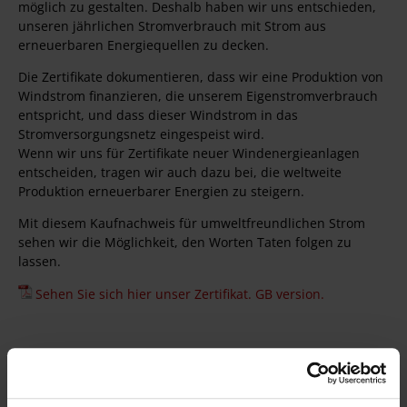
möglich zu gestalten. Deshalb haben wir uns entschieden,
unseren jährlichen Stromverbrauch mit Strom aus
erneuerbaren Energiequellen zu decken.
Die Zertifikate dokumentieren, dass wir eine Produktion von
Windstrom finanzieren, die unserem Eigenstromverbrauch
entspricht, und dass dieser Windstrom in das
Stromversorgungsnetz eingespeist wird.
Wenn wir uns für Zertifikate neuer Windenergieanlagen
entscheiden, tragen wir auch dazu bei, die weltweite
Produktion erneuerbarer Energien zu steigern.
Mit diesem Kaufnachweis für umweltfreundlichen Strom
sehen wir die Möglichkeit, den Worten Taten folgen zu
lassen.
Sehen Sie sich hier unser Zertifikat. GB version.
Über Ropox