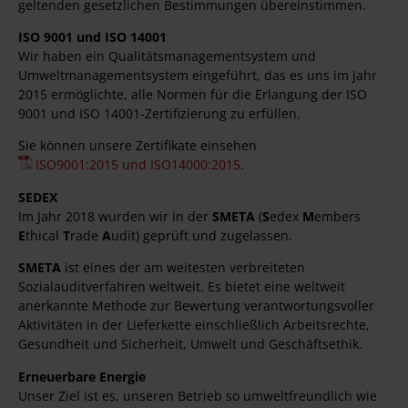
geltenden gesetzlichen Bestimmungen übereinstimmen.
ISO 9001 und ISO 14001
Wir haben ein Qualitätsmanagementsystem und
Umweltmanagementsystem eingeführt, das es uns im Jahr
2015 ermöglichte, alle Normen für die Erlangung der ISO
9001 und ISO 14001-Zertifizierung zu erfüllen.
Sie können unsere Zertifikate einsehen
ISO9001:2015 und ISO14000:2015
.
SEDEX
Im Jahr 2018 wurden wir in der
SMETA
(
S
edex
M
embers
E
thical
T
rade
A
udit) geprüft und zugelassen.
SMETA
ist eines der am weitesten verbreiteten
Sozialauditverfahren weltweit. Es bietet eine weltweit
anerkannte Methode zur Bewertung verantwortungsvoller
Aktivitäten in der Lieferkette einschließlich Arbeitsrechte,
Gesundheit und Sicherheit, Umwelt und Geschäftsethik.
Erneuerbare Energie
Unser Ziel ist es, unseren Betrieb so umweltfreundlich wie